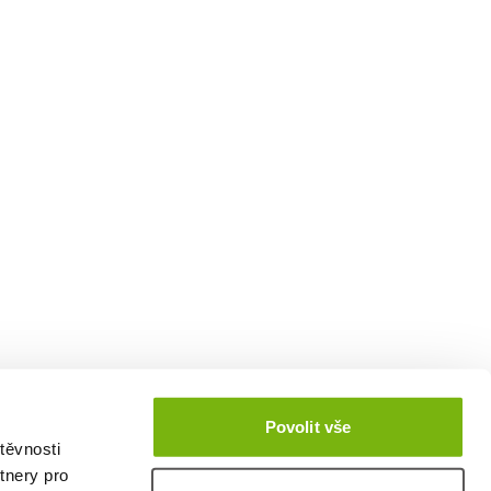
Povolit vše
těvnosti
tnery pro