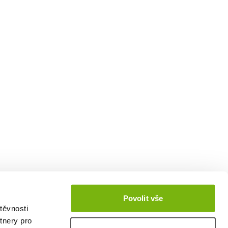
Povolit vše
těvnosti
tnery pro