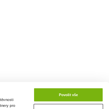
Povolit vše
těvnosti
tnery pro