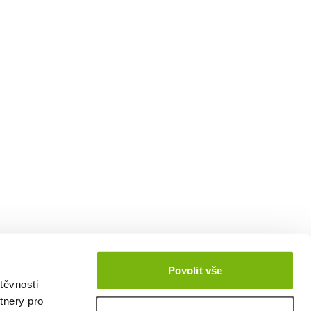
Povolit vše
těvnosti
tnery pro