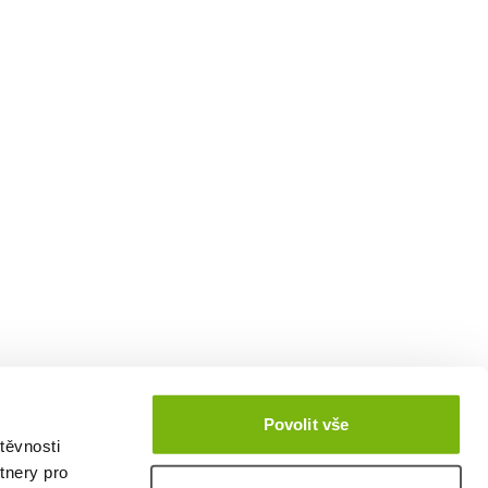
Povolit vše
těvnosti
tnery pro