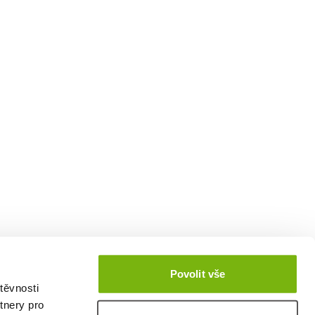
Povolit vše
těvnosti
tnery pro