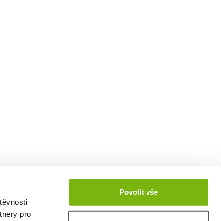
Povolit vše
těvnosti
tnery pro