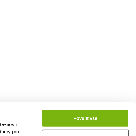
Povolit vše
těvnosti
tnery pro