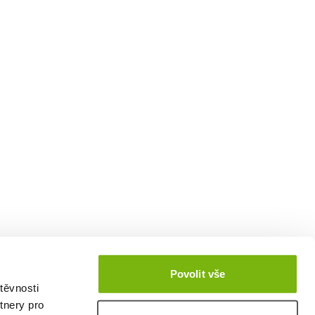
Povolit vše
těvnosti
tnery pro