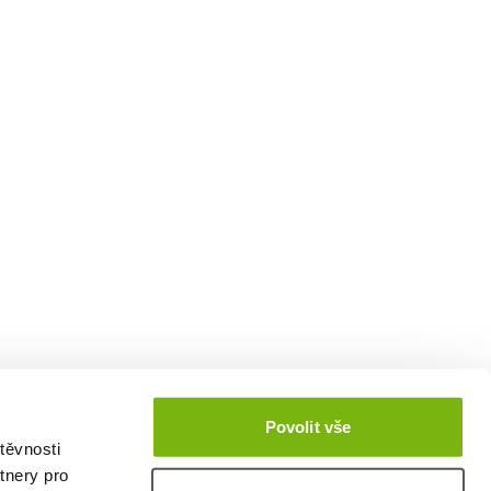
Povolit vše
těvnosti
tnery pro