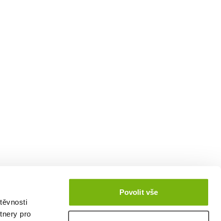
Povolit vše
těvnosti
tnery pro