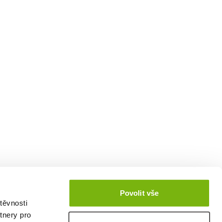
Povolit vše
těvnosti
tnery pro