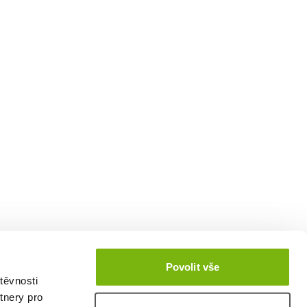
Povolit vše
těvnosti
tnery pro