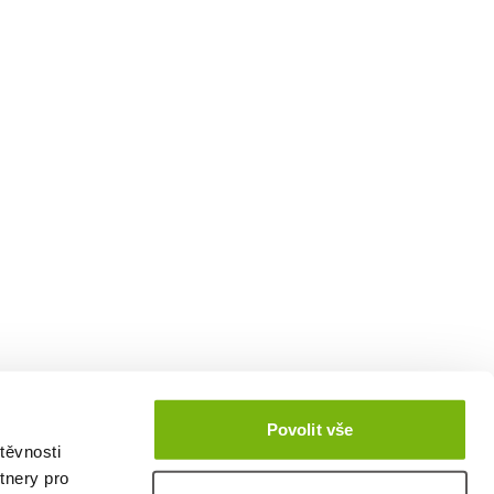
Povolit vše
těvnosti
tnery pro