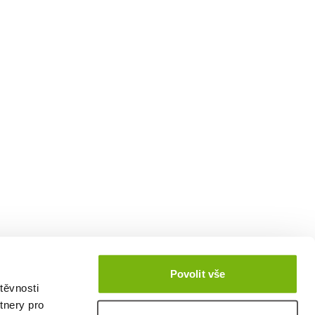
Povolit vše
těvnosti
tnery pro