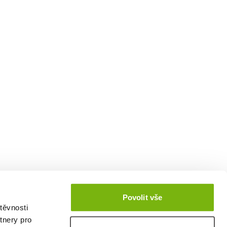
Povolit vše
těvnosti
tnery pro