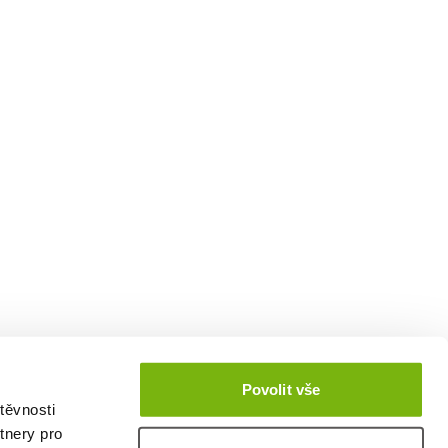
Povolit vše
těvnosti
tnery pro