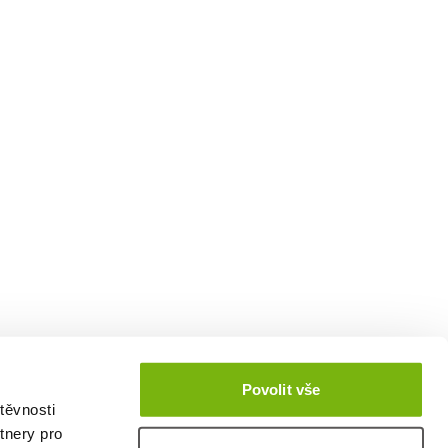
Povolit vše
těvnosti
tnery pro