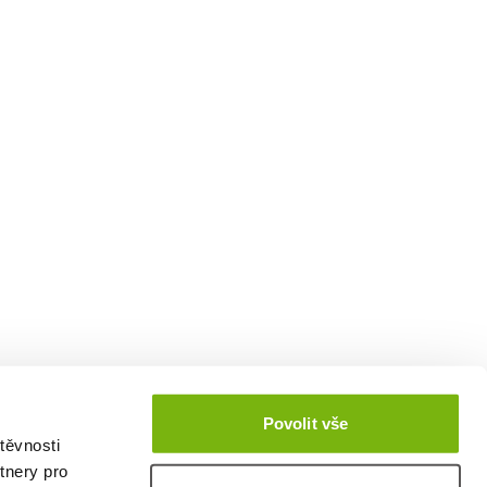
Povolit vše
těvnosti
tnery pro