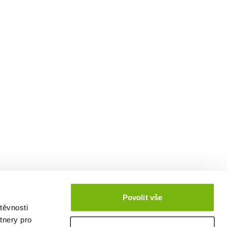
Povolit vše
těvnosti
tnery pro