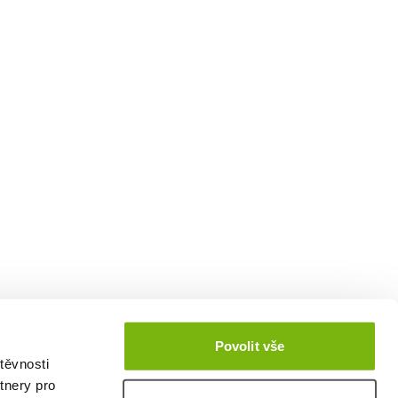
Povolit vše
těvnosti
tnery pro