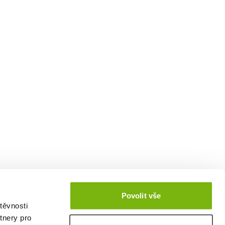
Povolit vše
těvnosti
tnery pro