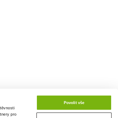
Povolit vše
těvnosti
tnery pro