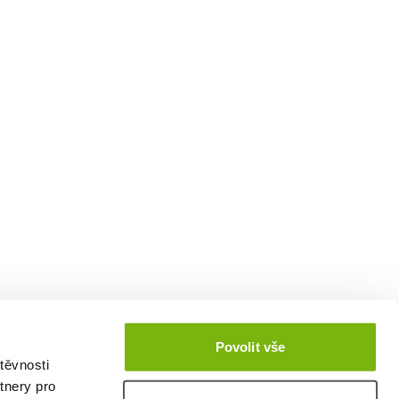
Povolit vše
těvnosti
tnery pro