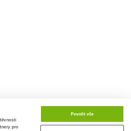
Povolit vše
těvnosti
tnery pro