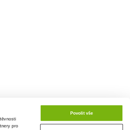
Povolit vše
těvnosti
tnery pro