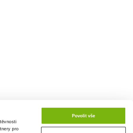
Povolit vše
těvnosti
tnery pro