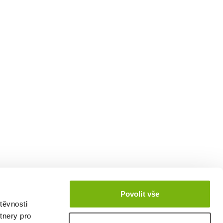
Povolit vše
těvnosti
tnery pro