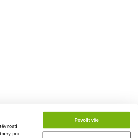
Povolit vše
těvnosti
tnery pro