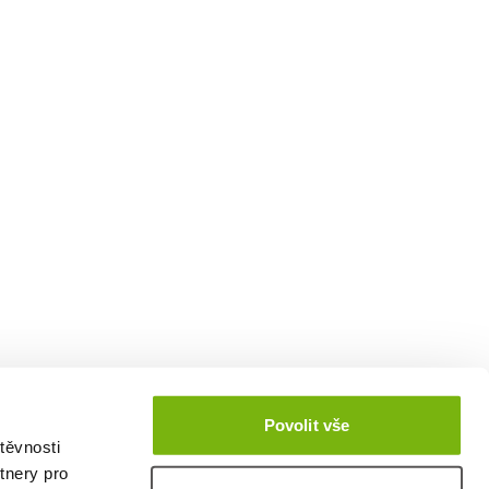
Povolit vše
těvnosti
tnery pro