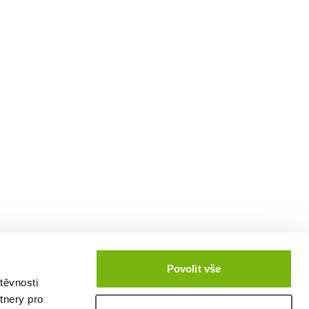
Povolit vše
těvnosti
tnery pro