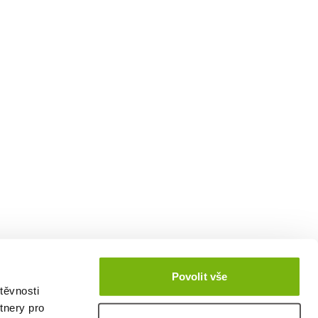
Povolit vše
těvnosti
tnery pro