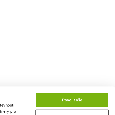
Povolit vše
těvnosti
tnery pro