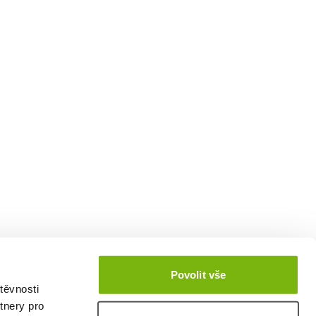
Povolit vše
těvnosti
tnery pro