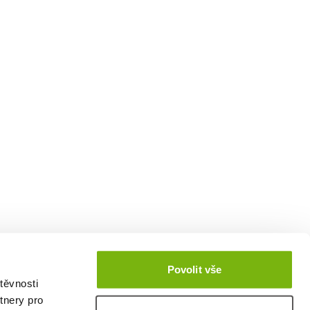
Povolit vše
těvnosti
tnery pro