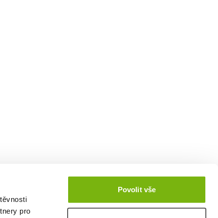
Povolit vše
těvnosti
tnery pro